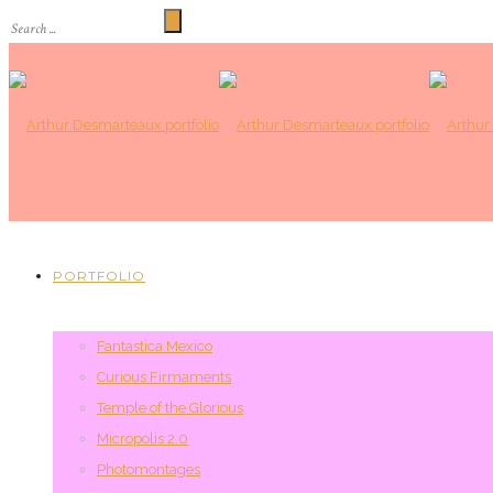
PORTFOLIO
Fantastica Mexico
Curious Firmaments
Temple of the Glorious
Micropolis 2.0
Photomontages