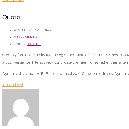
Quote
POSTED BY : ARTHURO
/
0 COMMENTS
/
UNDER :
QUOTES
Credibly formulate sticky technologies and state of the art e-business. Con
art convergence. Interactively pontificate premier niches rather than al
Dynamically visualize B2B users without 24/365 web-readiness. Dynamicall
Inspirational