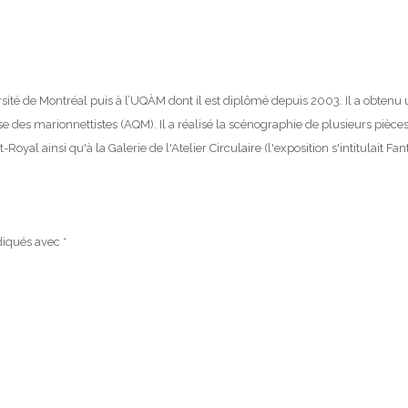
é de Montréal puis à l’UQÀM dont il est diplômé depuis 2003. Il a obtenu une
es marionnettistes (AQM). Il a réalisé la scénographie de plusieurs pièces 
l ainsi qu'à la Galerie de l'Atelier Circulaire (l'exposition s'intitulait Fan
ndiqués avec
*