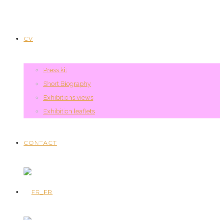
CV
Press kit
Short Biography
Exhibitions views
Exhibition leaflets
CONTACT