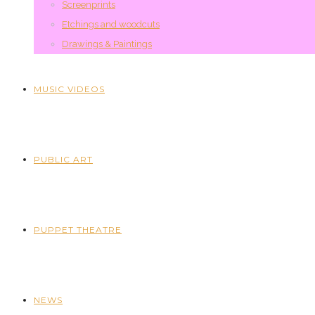
Screenprints
Etchings and woodcuts
Drawings & Paintings
MUSIC VIDEOS
PUBLIC ART
PUPPET THEATRE
NEWS