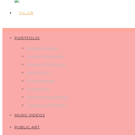
PORTFOLIO
Fantastica Mexico
Curious Firmaments
Temple of the Glorious
Micropolis 2.0
Photomontages
Screenprints
Etchings and woodcuts
Drawings & Paintings
MUSIC VIDEOS
PUBLIC ART