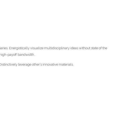
es. Energistically visualize multidisciplinary ideas without state of the
 high-payoff bandwidth.
tinctively leverage other’s innovative materials.