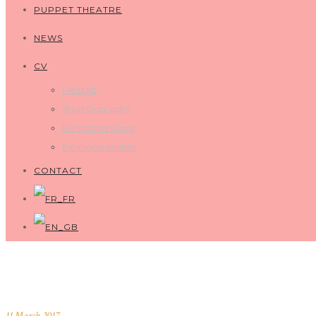
PUPPET THEATRE
NEWS
CV
Press kit
Short Biography
Exhibitions views
Exhibition leaflets
CONTACT
11 March 2017