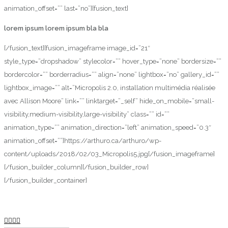
animation_offset=”” last=”no”][fusion_text]
lorem ipsum lorem ipsum bla bla
[/fusion_text][fusion_imageframe image_id=”21″
style_type=”dropshadow” stylecolor=”” hover_type=”none” bordersize=””
bordercolor=”” borderradius=”” align=”none” lightbox=”no” gallery_id=””
lightbox_image=”” alt=”Micropolis 2.0, installation multimédia réalisée
avec Allison Moore” link=”” linktarget=”_self” hide_on_mobile=”small-
visibility,medium-visibility,large-visibility” class=”” id=””
animation_type=”” animation_direction=”left” animation_speed=”0.3″
animation_offset=””]https://arthuro.ca/arthuro/wp-
content/uploads/2018/02/03_Micropolis5.jpg[/fusion_imageframe]
[/fusion_builder_column][/fusion_builder_row]
[/fusion_builder_container]