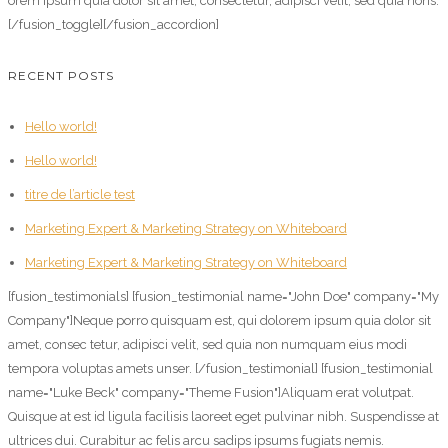
orem ipsum quia dolor sit amet, consectetur, adipisci velit, sed quia nons.
[/fusion_toggle][/fusion_accordion]
RECENT POSTS
Hello world!
Hello world!
titre de l’article test
Marketing Expert & Marketing Strategy on Whiteboard
Marketing Expert & Marketing Strategy on Whiteboard
[fusion_testimonials] [fusion_testimonial name="John Doe" company="My
Company"]Neque porro quisquam est, qui dolorem ipsum quia dolor sit
amet, consec tetur, adipisci velit, sed quia non numquam eius modi
tempora voluptas amets unser. [/fusion_testimonial] [fusion_testimonial
name="Luke Beck" company="Theme Fusion"]Aliquam erat volutpat.
Quisque at est id ligula facilisis laoreet eget pulvinar nibh. Suspendisse at
ultrices dui. Curabitur ac felis arcu sadips ipsums fugiats nemis.