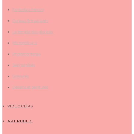
Fantastica Mexico
Curieux firmaments
Le temple des glorieux
Micropolis 2.0
Photomontages
Sérigraphies
Gravures
Dessins et peintures
VIDEOCLIPS
ART PUBLIC