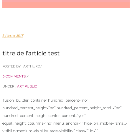
5 février 2018
titre de l’article test
POSTED BY : ARTHURO
/
0 COMMENTS
/
UNDER :
ART PUBLIC
[fusion_builder_container hundred_percent=”no”
hundred_percent_height=”no” hundred_percent_height_scroll=”no”
hundred_percent_height_center_content=”yes”
equal_height_columns=”no” menu_anchor=”” hide_on_mobile=”small-
visibility,medium-visibility,large-visibility” class=”” id=””